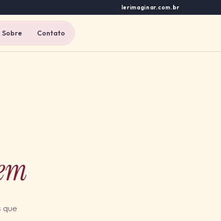
lerimaginar.com.br
Sobre
Contato
gem
s que