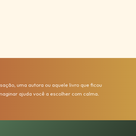
ação, uma autora ou aquele livro que ficou
Imaginar ajuda você a escolher com calma.