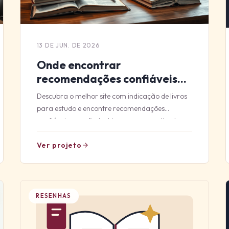
13 DE JUN. DE 2026
Onde encontrar
recomendações confiáveis
de livros para estudo
Descubra o melhor site com indicação de livros
para estudo e encontre recomendações
confiáveis que vão turbinar seu aprendizado.
Ver projeto
RESENHAS