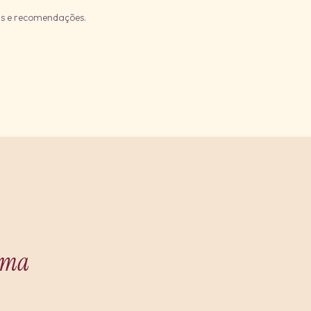
as e recomendações.
ima