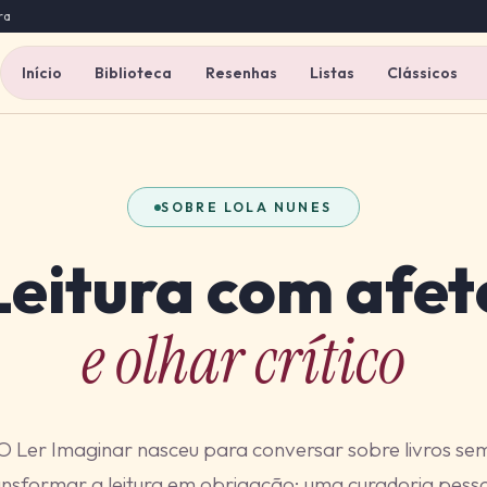
ra
Início
Biblioteca
Resenhas
Listas
Clássicos
SOBRE LOLA NUNES
Leitura com afet
e olhar crítico
O Ler Imaginar nasceu para conversar sobre livros se
ansformar a leitura em obrigação: uma curadoria pesso