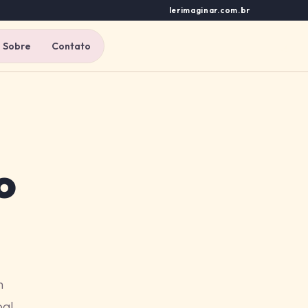
lerimaginar.com.br
Sobre
Contato
o
m
al,