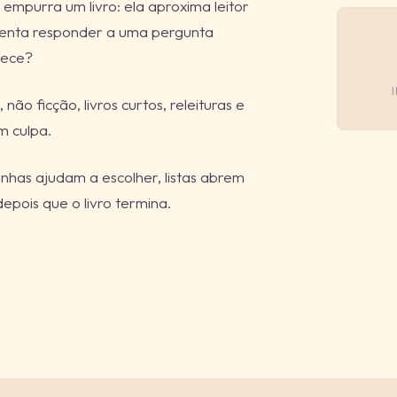
empurra um livro: ela aproxima leitor
r tenta responder a uma pergunta
rece?
não ficção, livros curtos, releituras e
m culpa.
enhas ajudam a escolher, listas abrem
pois que o livro termina.