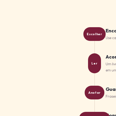
Enco
Escolher
Use ca
Acom
Ler
Um liv
em um
Guar
Anotar
Frase
Conv