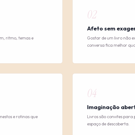
02
Afeto sem exage
om, ritmo, temas e
Gostar de um livro não 
conversa fica melhor qu
04
Imaginação aber
estos e rotinas que
Livros são convites para p
espaço de descoberta.