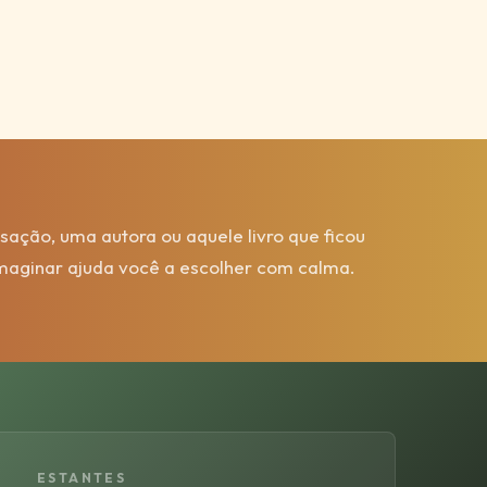
ação, uma autora ou aquele livro que ficou
Imaginar ajuda você a escolher com calma.
ESTANTES