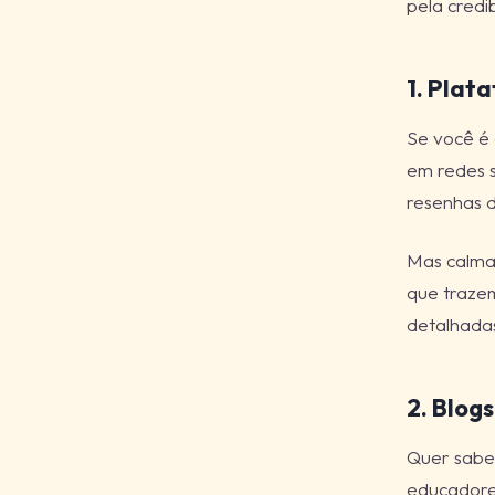
pela credi
1. Plat
Se você é 
em redes s
resenhas d
Mas calma,
que trazem
detalhadas
2. Blogs
Quer saber
educadores