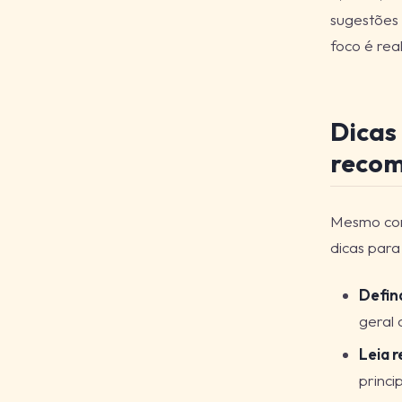
sugestões 
foco é rea
Dicas 
reco
Mesmo com 
dicas para
Defina
geral 
Leia r
princi