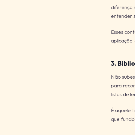
diferença 
entender s
Esses cont
aplicação 
3. Bibl
Não subest
para recom
listas de 
É aquele t
que funcio