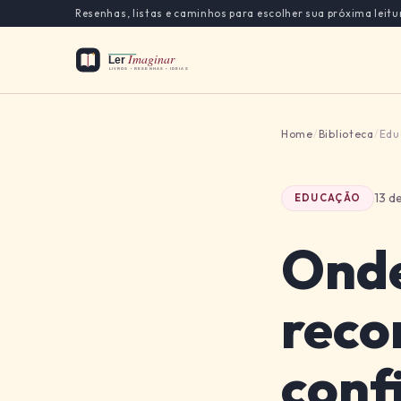
Resenhas, listas e caminhos para escolher sua próxima leitu
Home
/
Biblioteca
/
Edu
13 d
EDUCAÇÃO
Onde
rec
conf