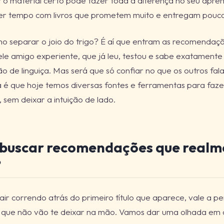
 o material certo pode fazer toda a diferença no seu apren
er tempo com livros que prometem muito e entregam pouco
o separar o joio do trigo? É aí que entram as recomendaçõ
e amigo experiente, que já leu, testou e sabe exatamente 
o de linguiça. Mas será que só confiar no que os outros fa
a é que hoje temos diversas fontes e ferramentas para faz
 sem deixar a intuição de lado.
buscar recomendações que realm
?
air correndo atrás do primeiro título que aparece, vale a 
s que não vão te deixar na mão. Vamos dar uma olhada em