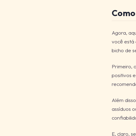
Como 
Agora, aqu
você está
bicho de s
Primeiro, 
positivos 
recomenda
Além disso
assíduos 
confiabili
E, claro, s