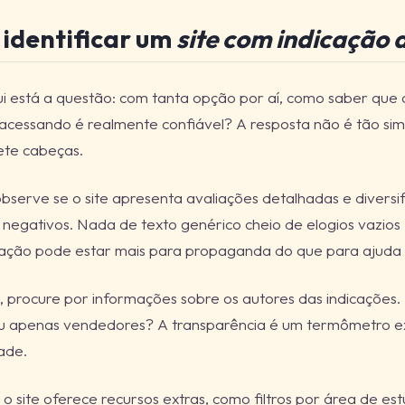
identificar um
site com indicação d
i está a questão: com tanta opção por aí, como saber que
 acessando é realmente confiável? A resposta não é tão s
ete cabeças.
observe se o site apresenta avaliações detalhadas e divers
e negativos. Nada de texto genérico cheio de elogios vazios 
ção pode estar mais para propaganda do que para ajuda
, procure por informações sobre os autores das indicações. S
ou apenas vendedores? A transparência é um termômetro e
dade.
e o site oferece recursos extras, como filtros por área de est