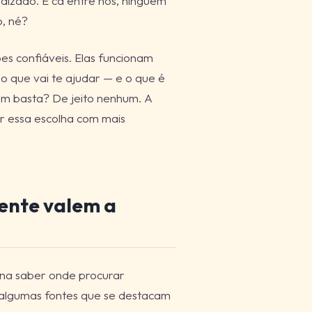
dizado. E cá entre nós, ninguém
, né?
es confiáveis. Elas funcionam
o que vai te ajudar — e o que é
lam basta? De jeito nenhum. A
er essa escolha com mais
ente valem a
pena saber onde procurar
 algumas fontes que se destacam